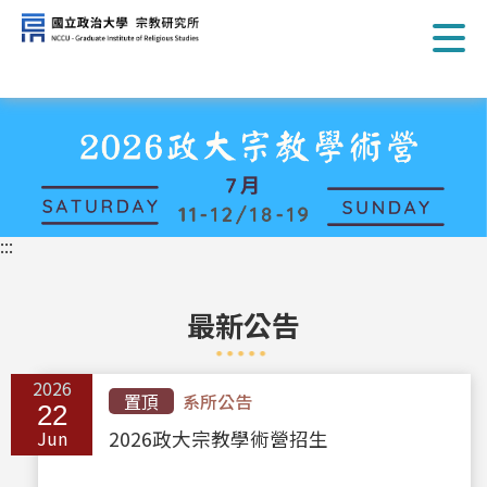
跳
到
主
要
內
容
區
塊
:::
最新公告
2026
置頂
系所公告
22
Jun
2026政大宗教學術營招生