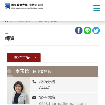
跳
到
主
要
內
首頁
/
系所簡介
/
系所成員
/
師資
容
區
塊
:::
:::
師資
單位主管
李玉珍
教授兼所長
校內分機
84447
電子信箱
0958dharma@gmail.com