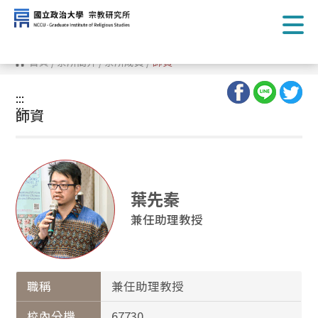
跳
到
主
要
內
首頁
/
系所簡介
/
系所成員
/
師資
容
區
塊
:::
:::
師資
葉先秦
兼任助理教授
職稱
兼任助理教授
校內分機
67730