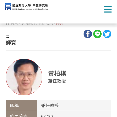
跳
到
主
要
內
首頁
/
系所簡介
/
系所成員
/
師資
容
區
塊
:::
:::
師資
黃柏棋
兼任教授
職稱
兼任教授
校內分機
67730