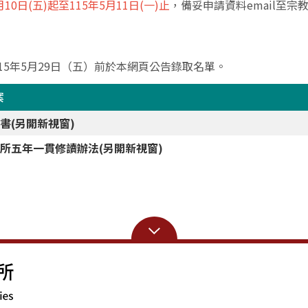
月10
日
(
五
)
起至
115
年5
月11
日
(
一
)
止
，備妥申請資料
email
至宗
：
15
年5
月
29
日（五）前於本網頁公告錄取名單。
案
書(另開新視窗)
所五年一貫修讀辦法(另開新視窗)