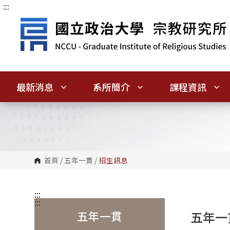
:::
跳
到
主
要
內
容
區
塊
最新消息
系所簡介
課程資訊
首頁
/
五年一貫
/
招生訊息
:::
:::
五年一貫
五年一