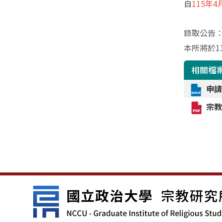
自
115
年4
錄取公告
本所將於
1
相關檔
申請
宗教