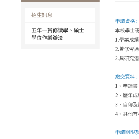
招生訊息
申請資格
:
五年一貫修讀學、碩士
本校學士
學位作業辦法
1.
學業成
2.
曾修習
3.
具研究
繳交資料
:
1
、申請書
2
、歷年成
3
、自傳及
4
、其他有
申請期限