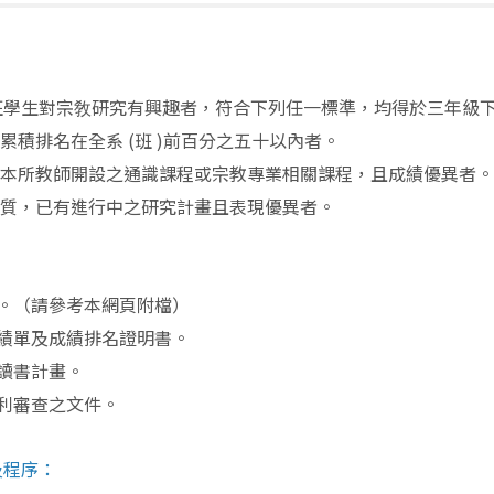
班學生對宗敎研究有興趣者，符合下列任一標準，均得於三年級
績累積排名在全系
(
班
)
前百分之五十以內者。
過本所教師開設之通識課程或宗教專業相關課程，且成績優異者
潛質，已有進行中之研究計畫且表現優異者。
。（請參考本網頁附檔）
績單及成績排名證明書。
讀書計畫。
利審查之文件。
及程序：