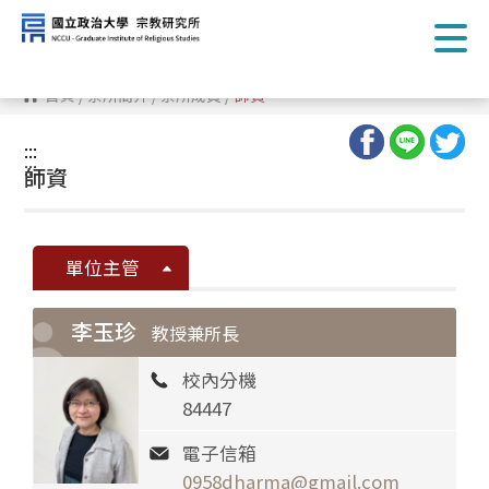
跳
到
主
要
內
首頁
/
系所簡介
/
系所成員
/
師資
容
區
塊
:::
:::
師資
單位主管
李玉珍
教授兼所長
校內分機
84447
電子信箱
0958dharma@gmail.com