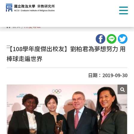
跳
到
主
要
內
首頁
/
所友專區
容
區
塊
:::
【108學年度傑出校友】劉柏君為夢想努力 用
棒球走遍世界
日期：2019-09-30