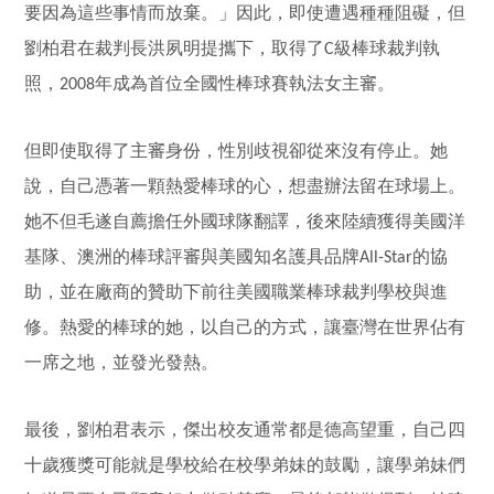
要因為這些事情而放棄。」因此，即使遭遇種種阻礙，但
劉柏君在裁判長洪夙明提攜下，取得了
級棒球裁判執
C
照，
年成為首位全國性棒球賽執法女主審。
2008
但即使取得了主審身份，性別歧視卻從來沒有停止。她
說，自己憑著一顆熱愛棒球的心，想盡辦法留在球場上。
她不但毛遂自薦擔任外國球隊翻譯，後來陸續獲得美國洋
基隊、澳洲的棒球評審與美國知名護具品牌
的協
All-Star
助，並在廠商的贊助下前往美國職業棒球裁判學校與進
修。熱愛的棒球的她，以自己的方式，讓臺灣在世界佔有
一席之地，並發光發熱。
最後，劉柏君表示，傑出校友通常都是德高望重，自己四
十歲獲獎可能就是學校給在校學弟妹的鼓勵，讓學弟妹們