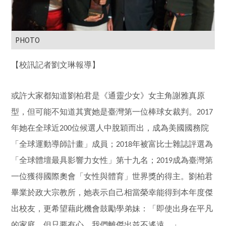
PHOTO
【校訊記者劉文琳報導】
或許大家都知道劉柏君是《通靈少女》女主角謝雅真原
型，但可能不知道其實她是臺灣第一位棒球女裁判。
2017
年她在全球近
位候選人中脫穎而出，成為美國國務院
200
「全球運動導師計畫」成員；
年被富比士雜誌評選為
2018
「全球體壇最具影響力女性」第十九名；
成為臺灣第
2019
一位獲得國際奧會「女性與體育」世界獎的得主。劉柏君
畢業於政大宗教所，她表示自己相當榮幸能得到本年度傑
出校友，更希望藉此機會鼓勵學弟妹：「即使出身在平凡
的家庭，但只要有心，我們離傑出並不遙遠。」