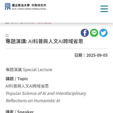
跳
到
主
要
內
首頁
/
最新消息
/
系所公告
容
區
塊
:::
:::
專題演講:
AI
科普與人文
AI
跨域省思
日期：2025-09-05
專題演講 Special Lecture
講題 / Topic
AI科普與人文AI跨域省思
Popular Science of AI and Interdisciplinary
Reflections on Humanistic AI
講者 / Speaker