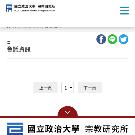
跳
到
主
要
內
首頁
/
最新消息
/
會議資訊
容
區
塊
:::
:::
會議資訊
上一頁
下一頁