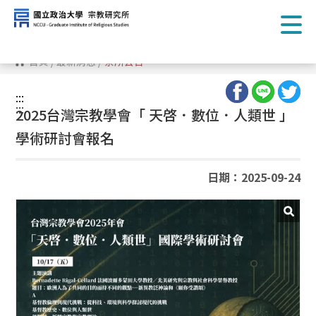
跳
到
主
要
內
首頁
/
最新消息
/
系所公告
容
區
塊
:::
:::
2025台灣宗教學會「 天啓．數位．人類世 」
學術研討會報名
日期：2025-09-24