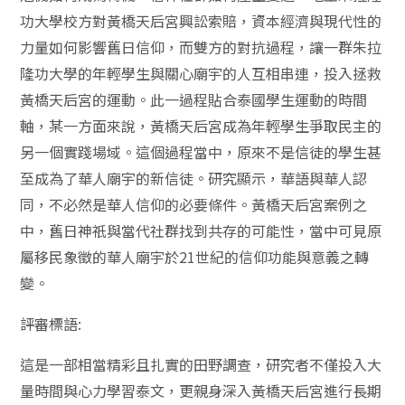
功大學校方對黃橋天后宮興訟索賠，資本經濟與現代性的
力量如何影響舊日信仰，而雙方的對抗過程，讓一群朱拉
隆功大學的年輕學生與關心廟宇的人互相串連，投入拯救
黃橋天后宮的運動。此一過程貼合泰國學生運動的時間
軸，某一方面來說，黃橋天后宮成為年輕學生爭取民主的
另一個實踐場域。這個過程當中，原來不是信徒的學生甚
至成為了華人廟宇的新信徒。研究顯示，華語與華人認
同，不必然是華人信仰的必要條件。黃橋天后宮案例之
中，舊日神祇與當代社群找到共存的可能性，當中可見原
屬移民象徵的華人廟宇於21世紀的信仰功能與意義之轉
變。
評審標語:
這是一部相當精彩且扎實的田野調查，研究者不僅投入大
量時間與心力學習泰文，更親身深入黃橋天后宮進行長期