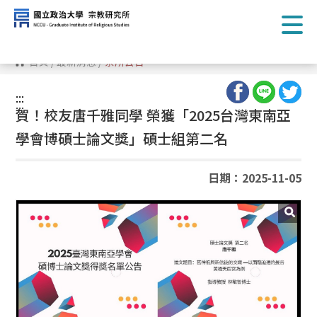
跳
到
主
要
內
首頁
/
最新消息
/
系所公告
容
區
塊
:::
:::
賀！校友唐千雅同學 榮獲「2025台灣東南亞
學會博碩士論文獎」碩士組第二名
日期：2025-11-05