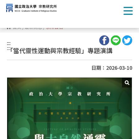
跳
到
主
要
內
首頁
/
最新消息
/
系所公告
容
區
塊
:::
:::
「當代靈性運動與宗教經驗」專題演講
日期：2026-03-10