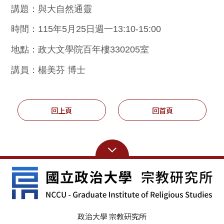
講題
：
與大自然通靈
時間
：
115
年
5
月
25
日週一
13:10-15:00
地點
：
政大文學院百年樓
330205
室
講員
：
楊美芬
博士
回上頁
回首頁
政治大學 宗教研究所