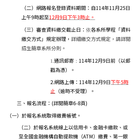
（二）網路報名登錄資料期間：自114年11月25日
上午9時起至
12
月9日下午3時止
。
（三）審查資料繳交截止日：
各系所學程「資料
依
繳交方式」規定辦理，
詳細繳交方式規定，請詳閱
招生簡章系所分則。
通訊郵寄
114
年12月9日前（以郵
1.
：
戳為憑）。
2.
網路上傳：114年12月9日
下午5時
止
（逾時不受理）。
三、報名流程：(詳閱簡章6-8頁)
（一）於報名系統取得繳費帳號。
（二）於報名系統線上以信用卡、金融卡繳款、或
至全國金融機構自動提款機（ATM）繳費、第一銀