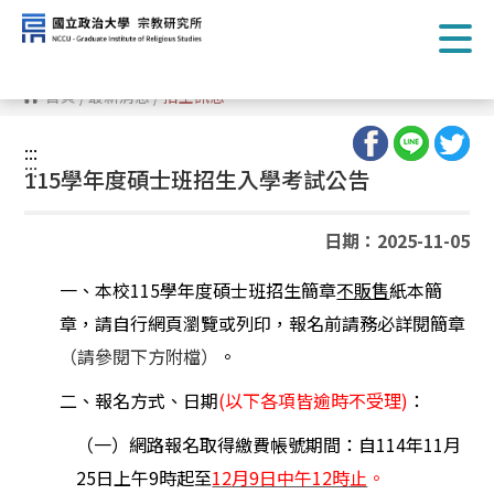
跳
到
主
要
內
首頁
/
最新消息
/
招生訊息
容
區
塊
:::
:::
115學年度碩士班招生入學考試公告
日期：2025-11-05
一、
本校115學年度碩士班招生簡章
紙本簡
不販售
章，請自行網頁瀏覽或列印，報名前請務必詳閱簡章
（請參閱下方附檔）
。
二、報名方式、日期
(
以下各項皆逾時不受理)
：
（一）網路報名取得繳費帳號期間：自114年11月
25日上午9時起至
12
月9日中午12時止
。