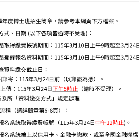
5學年度博士班招生簡章，請參考本網頁下方檔案。
方式、日期 (以下各項皆逾時不受理)：
路取得繳費帳號期間：115年3月10日上午9
時
起至3月24
路登錄報名資料期間：115年3月10日上午9
時
起至3月24
查資料繳交截止日：
訊郵寄：115年3月24日前（以郵戳為憑）。
上傳：115年3月24日
下午5時止
（逾時不受理）。
各系所「資料繳交方式」規定辦理
流程
（請詳簡章第6-8頁）
：
報名系統取得繳費帳號
（
115
年
3
月24日
中午12
時
止
)
。
報名系統線上以信用卡、金融卡繳款、或至全國金融機構