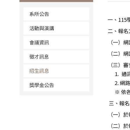
系所公告
一、11
活動與演講
二、報名
（一）網
會議資訊
（二）網
徵才訊息
（三）審
招生訊息
1.
通
2. 網路
獎學金公告
※ 依
三、
報名
（一）於
（二）於