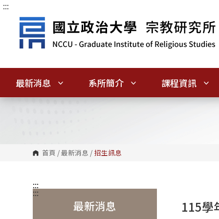
:::
跳
到
主
要
內
容
區
塊
最新消息
系所簡介
課程資訊
首頁
/
最新消息
/
招生訊息
:::
:::
最新消息
115