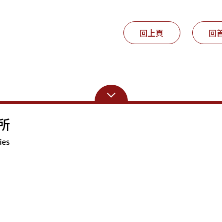
回上頁
回