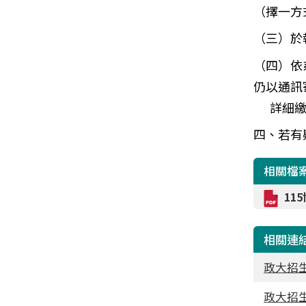
（擇一方
（三）
於
（四）
依
仍以通訊
詳細繳交
四、若有
相關檔
11
相關連
政大招生
政大招