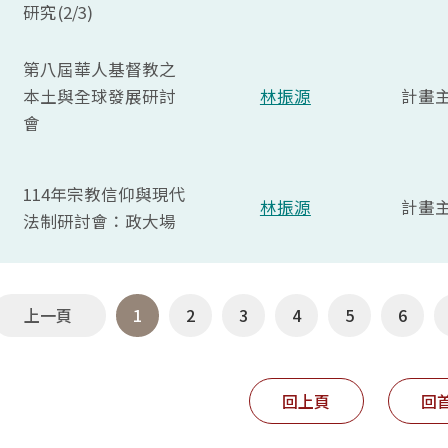
研究(2/3)
第八屆華人基督教之
本土與全球發展研討
林振源
計畫
會
114年宗教信仰與現代
林振源
計畫
法制研討會：政大場
上一頁
1
2
3
4
5
6
回上頁
回