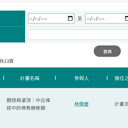
至
查詢
 共13頁
計畫名稱
參與人
擔任
觀想與灌頂：中古禪
林佩瑩
計畫
經中的佛教療癒觀