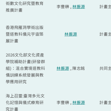
術數文化研究暨教育
李豐楙 ,
林振源
計畫
推廣計畫
香港飛雁洞學術出版
暨道教科儀元宇宙策
林振源
計畫
展計畫
2026文化部文化資產
學院補助計畫(研發群
組)：混合實境道教科
林振源
, 陳志銘
共同
儀訓練系統發展與教
學應用研究
海上召靈:臺灣多元文
化記憶與儀式療育研
李豐楙 ,
林振源
計畫
究計畫