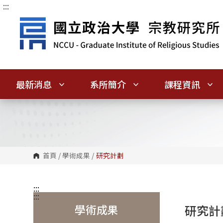
:::
跳
到
主
要
內
容
區
塊
最新消息
系所簡介
課程資訊
首頁
/
學術成果
/
研究計劃
:::
:::
學術成果
研究計