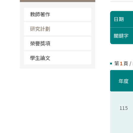
教師著作
日期
研究計劃
關鍵字
榮譽獎項
學生論文
第
頁 /
1
年度
115