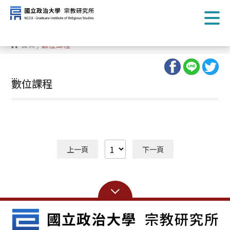
跳
到
主
要
內
首頁
/
數位課程
容
區
塊
:::
數位課程
上一頁
下一頁