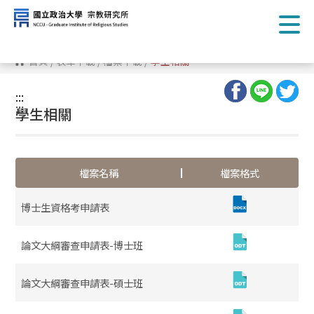
跳
到
主
要
內
首頁
/
表單下載
/
檔案下載
/
學生相關
容
區
塊
:::
:::
學生相關
檔案名稱
檔案格式
博士生資格考申請表
論文大綱審查申請表-博士班
論文大綱審查申請表-碩士班