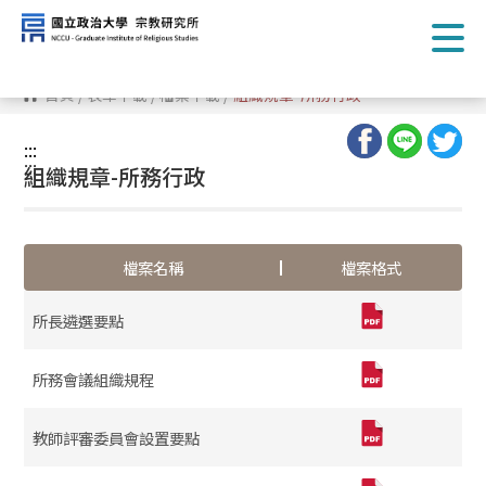
跳
到
主
要
內
首頁
/
表單下載
/
檔案下載
/
組織規章-所務行政
容
區
塊
:::
:::
組織規章-所務行政
檔案名稱
檔案格式
所長遴選要點
所務會議組織規程
教師評審委員會設置要點